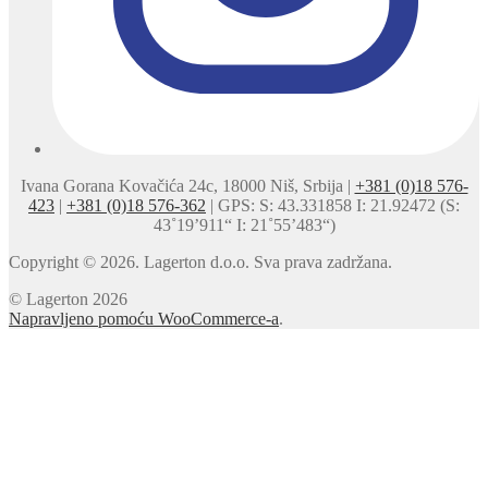
Ivana Gorana Kovačića 24c, 18000 Niš, Srbija |
+381 (0)18 576-
423
|
+381 (0)18 576-362
| GPS: S: 43.331858 I: 21.92472 (S:
43˚19’911“ I: 21˚55’483“)
Copyright © 2026. Lagerton d.o.o. Sva prava zadržana.
© Lagerton 2026
Napravljeno pomoću WooCommerce-a
.