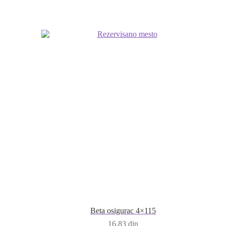
Beta osigurac 4×115
16.83
din