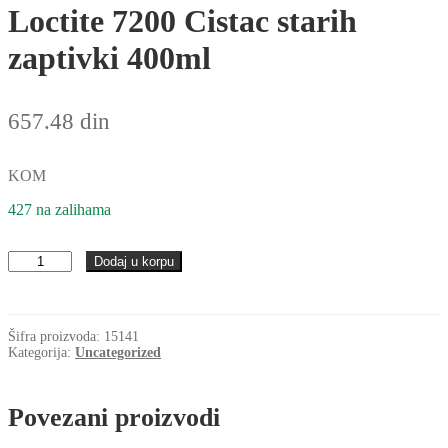
Loctite 7200 Cistac starih
zaptivki 400ml
657.48
din
KOM
427 na zalihama
Loctite
Dodaj u korpu
7200
Cistac
starih
zaptivki
Šifra proizvoda:
15141
400ml
Kategorija:
Uncategorized
količina
Povezani proizvodi