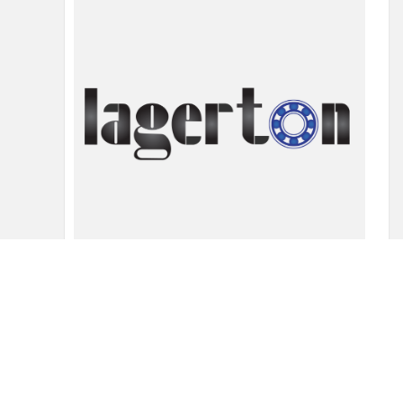
Beta osigurac 2×50
4.17
din
Dodaj u korpu