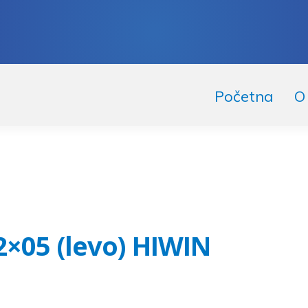
skoči
či
Početna
O
igaciju
ržaj
2×05 (levo) HIWIN