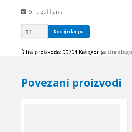
5 na zalihama
Navojno
Dodaj u korpu
vreteno
L
Šifra proizvoda:
99764
Kategorija:
Uncatego
32x05
(levo)
HIWIN
količina
Povezani proizvodi