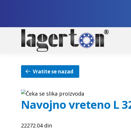
Pre
Sko
na
na
nav
sad
Vratite se nazad
Navojno vreteno L 3
22272.04
din