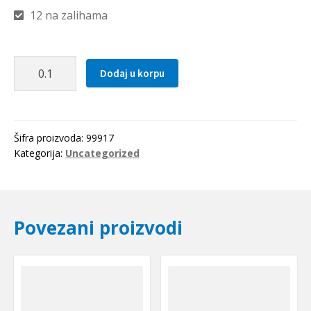
12 na zalihama
Navojno
Dodaj u korpu
vreteno
R
40x05
HIWIN
Šifra proizvoda:
99917
količina
Kategorija:
Uncategorized
Povezani proizvodi