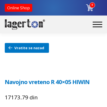
0
Online Shop
Preskoči
Skoči
na
na
Početna
navigaciju
sadržaj
Vratite se nazad
O nama
Kontakt
Navojno vreteno R 40×05 HIWIN
17173.79
din