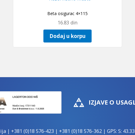
Beta osigurac 4×115
16.83
din
Dodaj u korpu
IZJAVE O USAG
ija |
+381 (0)18 576-423
|
+381 (0)18 576-362
| GPS: S: 43.33