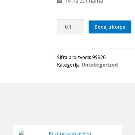
14 na zalihama
Navojno
Dodaj u korpu
vreteno
R
50x05
HIWIN
Šifra proizvoda:
99926
Kategorija:
Uncategorized
količina