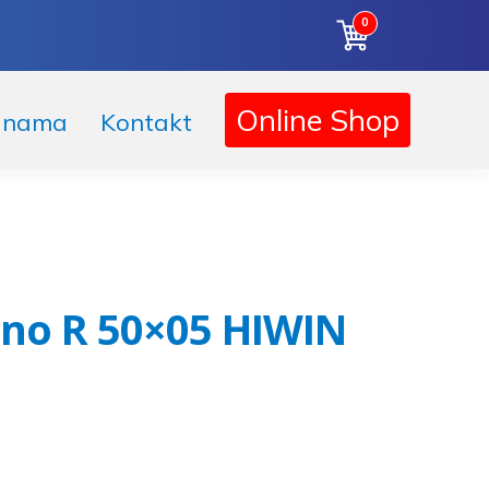
0
Online Shop
 nama
Kontakt
no R 50×05 HIWIN