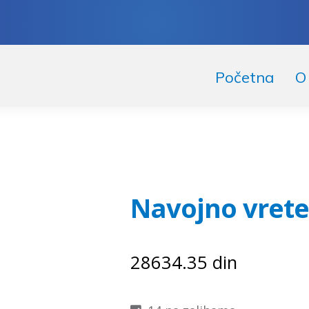
skoči
či
Početna
O
igaciju
ržaj
Navojno vrete
28634.35
din