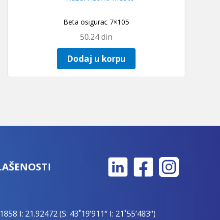
Beta osigurac 7×105
50.24
din
Dodaj u korpu
LAŠENOSTI
1858 I: 21.92472 (S: 43˚19’911“ I: 21˚55’483“)