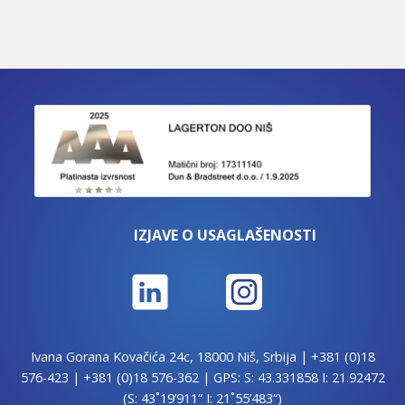
IZJAVE O USAGLAŠENOSTI
Ivana Gorana Kovačića 24c, 18000 Niš, Srbija |
+381 (0)18
576-423
|
+381 (0)18 576-362
| GPS: S: 43.331858 I: 21.92472
(S: 43˚19’911“ I: 21˚55’483“)