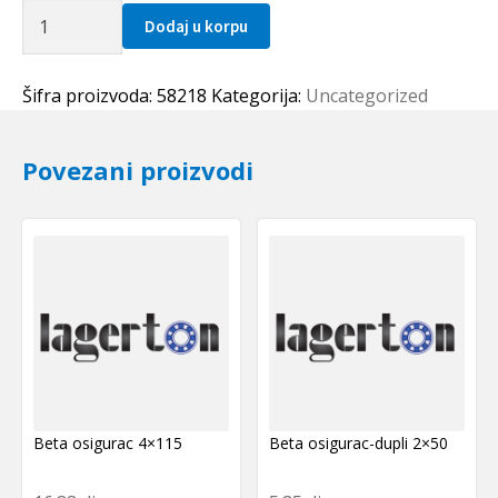
Poluspojnica
Dodaj u korpu
24B-
1
(1.1/2")
Šifra proizvoda:
58218
Kategorija:
Uncategorized
TOPROL
količina
Povezani proizvodi
Beta osigurac 4×115
Beta osigurac-dupli 2×50