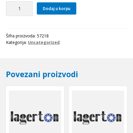
Rascepka
Dodaj u korpu
2.0x18
količina
Šifra proizvoda:
57218
Kategorija:
Uncategorized
Povezani proizvodi