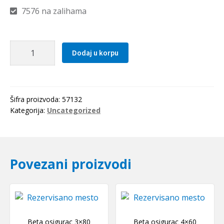
7576 na zalihama
Rascepka
Dodaj u korpu
2.5x32
količina
Šifra proizvoda:
57132
Kategorija:
Uncategorized
Povezani proizvodi
Beta osigurac 3×80
Beta osigurac 4×60