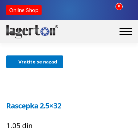
0
Online Shop
Preskoči
Skoči
na
na
Početna
navigaciju
sadržaj
Vratite se nazad
O nama
Kontakt
Rascepka 2.5×32
1.05
din