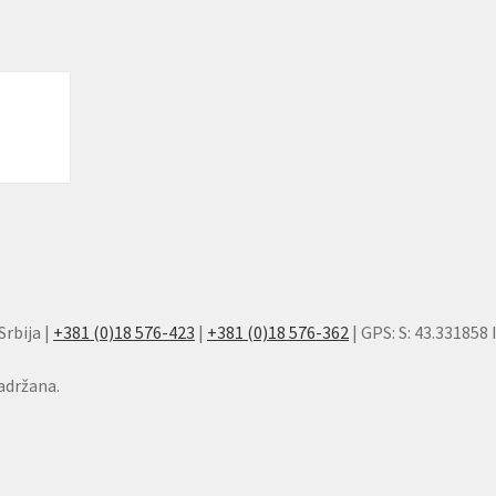
Srbija |
+381 (0)18 576-423
|
+381 (0)18 576-362
| GPS: S: 43.331858 
adržana.