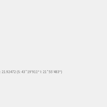
I: 21.92472 (S: 43˚19’911“ I: 21˚55’483“)