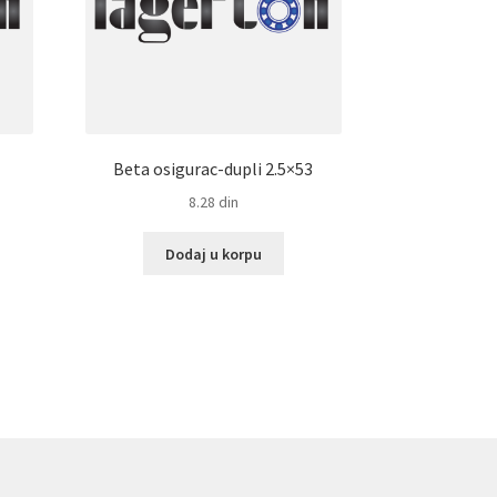
Beta osigurac-dupli 2.5×53
8.28
din
Dodaj u korpu