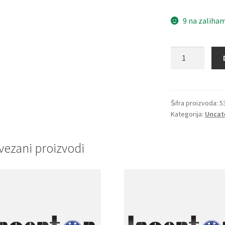
9 na zaliha
Remenica
SPA
50
Optibelt
količina
Šifra proizvoda:
5
Kategorija:
Uncat
vezani proizvodi