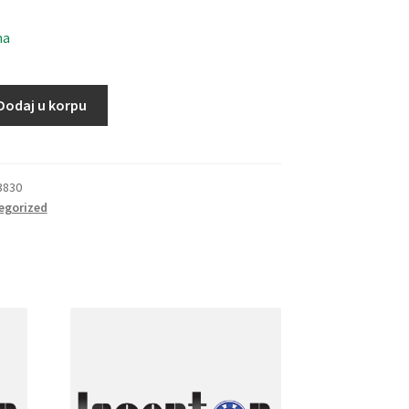
ma
Dodaj u korpu
3830
egorized