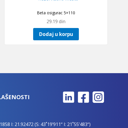
Beta osigurac 5×110
29.19
din
Dodaj u korpu
LAŠENOSTI
1858 I: 21.92472 (S: 43˚19’911“ I: 21˚55’483“)