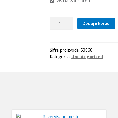
26 na zalihama
Remenica
Dodaj u korpu
SPB
80
Optibelt
količina
Šifra proizvoda:
53868
Kategorija:
Uncategorized