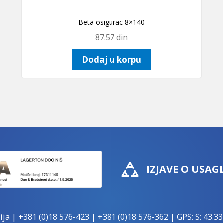
Beta osigurac 8×140
87.57
din
Dodaj u korpu
IZJAVE O USAG
ija |
+381 (0)18 576-423
|
+381 (0)18 576-362
| GPS: S: 43.33