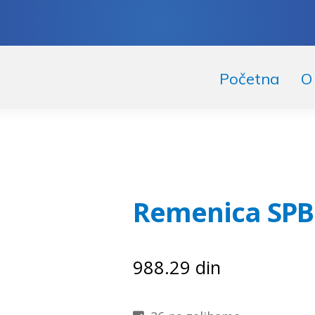
skoči
či
Početna
O
igaciju
ržaj
Remenica SPB 
988.29
din