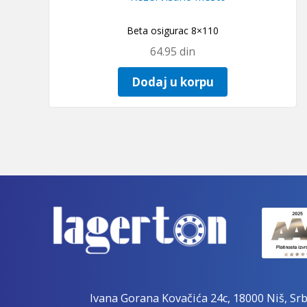
Beta osigurac 8×110
64.95
din
Dodaj u korpu
Ivana Gorana Kovačića 24c, 18000 Niš, Srb