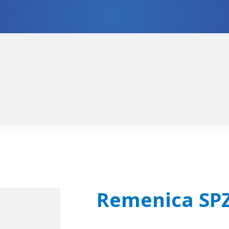
skoči
či
igaciju
ržaj
Remenica SPZ