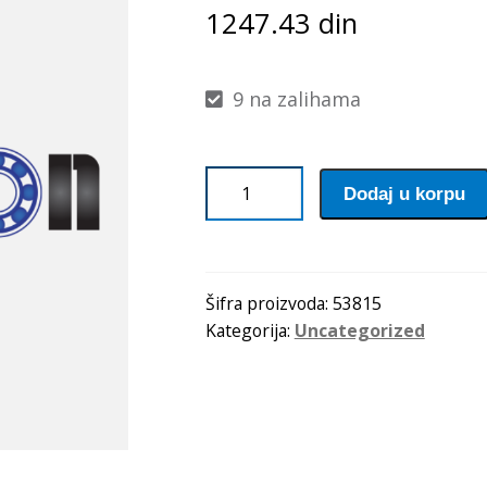
1247.43
din
9 na zalihama
Remenica
Dodaj u korpu
SPZ
125
Optibelt
količina
Šifra proizvoda:
53815
Kategorija:
Uncategorized