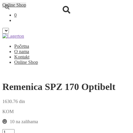
Online Shop
0
Preskoči
Skoči
Početna
na
na
O nama
navigaciju
sadržaj
Kontakt
Online Shop
Remenica SPZ 170 Optibelt
1630.76
din
KOM
10 na zalihama
Remenica