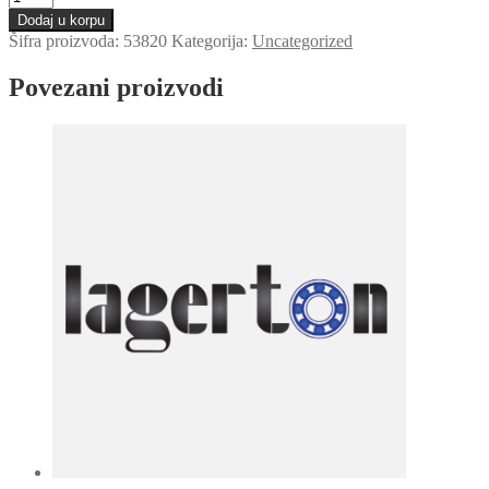
SPZ
Dodaj u korpu
170
Šifra proizvoda:
53820
Kategorija:
Uncategorized
Optibelt
količina
Povezani proizvodi