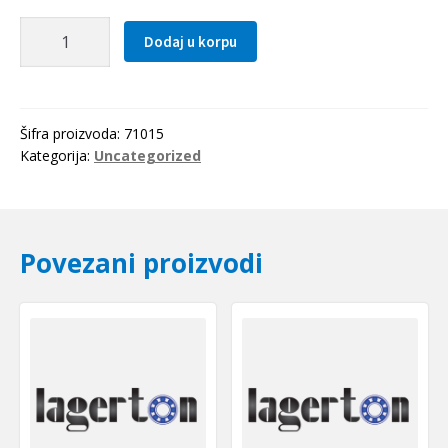
Seger
Dodaj u korpu
fi
15
(DIN
471)
Šifra proizvoda:
71015
s=1
Kategorija:
Uncategorized
količina
Povezani proizvodi