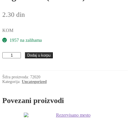
2.30
din
KOM
1957 na zalihama
Seger
Dodaj u korpu
fi
20
(DIN
472)
Šifra proizvoda:
72020
s=1
Kategorija:
Uncategorized
količina
Povezani proizvodi