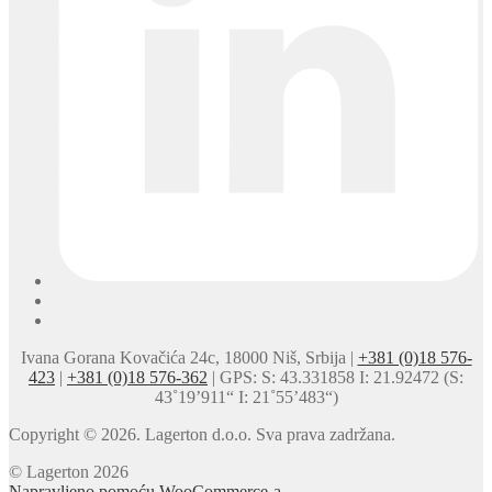
Ivana Gorana Kovačića 24c, 18000 Niš, Srbija |
+381 (0)18 576-
423
|
+381 (0)18 576-362
| GPS: S: 43.331858 I: 21.92472 (S:
43˚19’911“ I: 21˚55’483“)
Copyright © 2026. Lagerton d.o.o. Sva prava zadržana.
© Lagerton 2026
Napravljeno pomoću WooCommerce-a
.