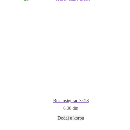
Beta osigurac 3×58
6.38
din
Dodaj u korpu