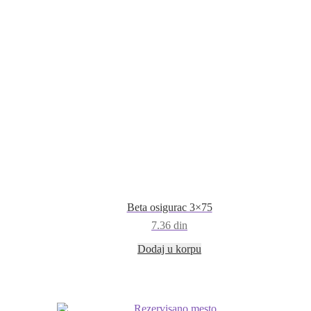
Beta osigurac 3×75
7.36
din
Dodaj u korpu