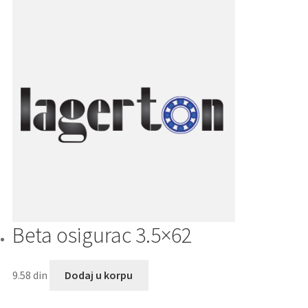
Beta osigurac 3.5×62
9.58
din
Dodaj u korpu