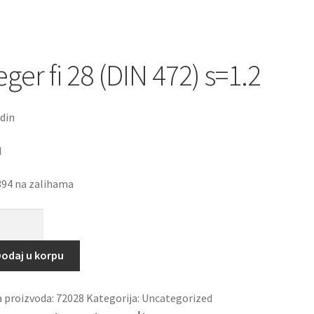
ger fi 28 (DIN 472) s=1.2
din
M
394 na zalihama
r
odaj u korpu
N
a proizvoda:
72028
Kategorija:
Uncategorized
2