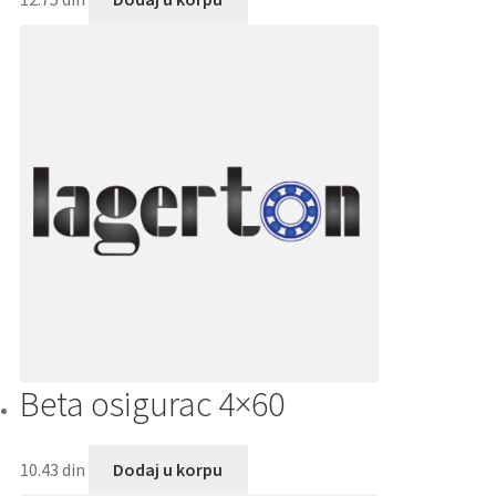
Beta osigurac 4×60
10.43
din
Dodaj u korpu