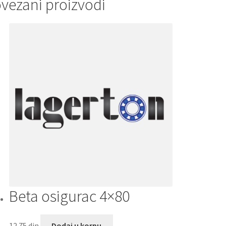
vezani proizvodi
čina
Beta osigurac 4×80
12.75
din
Dodaj u korpu