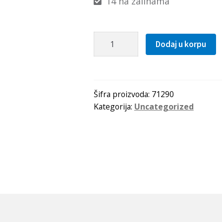
14 na zalihama
Seger
Dodaj u korpu
fi
290
(DIN
471)
Šifra proizvoda:
71290
Kategorija:
Uncategorized
s=5
količina