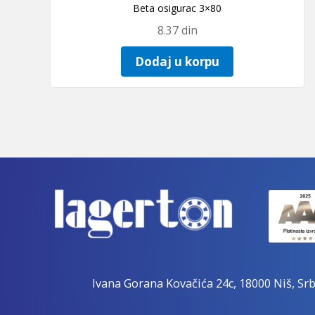
Beta osigurac 3×80
8.37
din
Dodaj u korpu
Ivana Gorana Kovačića 24c, 18000 Niš, Srb