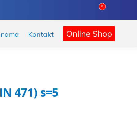
0
Korpa
Online Shop
 nama
Kontakt
DIN 471) s=5