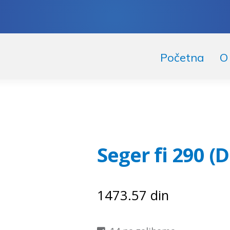
skoči
či
Početna
O
igaciju
ržaj
Seger fi 290 (
1473.57
din