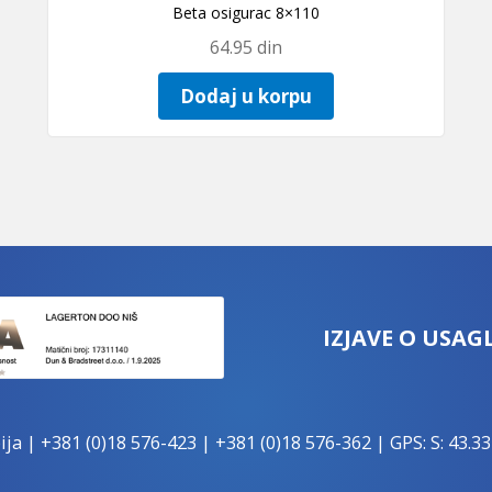
Beta osigurac 8×110
64.95
din
Dodaj u korpu
IZJAVE O USAG
ija |
+381 (0)18 576-423
|
+381 (0)18 576-362
| GPS: S: 43.33