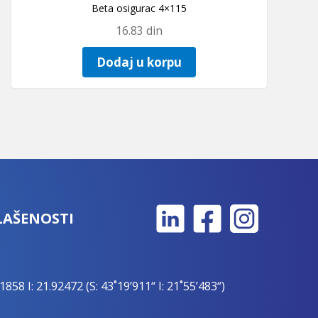
Beta osigurac 4×115
16.83
din
Dodaj u korpu
LAŠENOSTI
1858 I: 21.92472 (S: 43˚19’911“ I: 21˚55’483“)