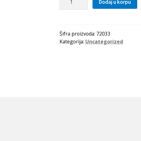
Dodaj u korpu
fi
33
(DIN
472)
Šifra proizvoda:
72033
Kategorija:
Uncategorized
s=1.2
količina