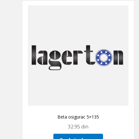
Beta osigurac 5×135
32.95
din