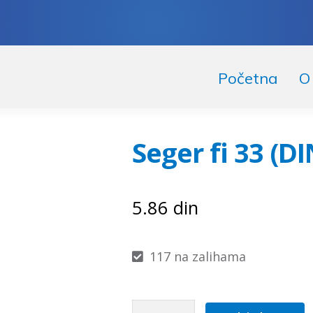
skoči
či
Početna
O
igaciju
ržaj
Seger fi 33 (DI
5.86
din
117 na zalihama
Seger