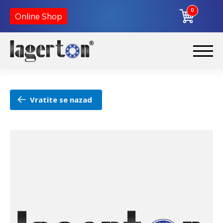
0
Online Shop
Korpa
Preskoči
Skoči
na
na
Početna
navigaciju
sadržaj
Vratite se nazad
O nama
Kontakt