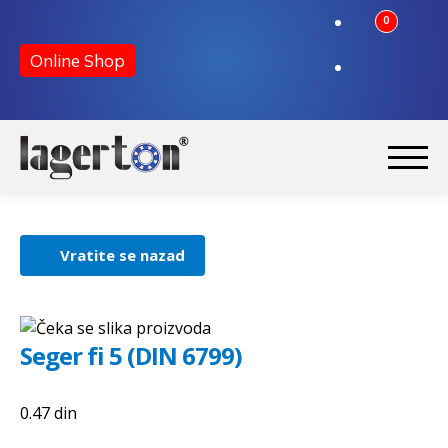
0
Korpa
Online Shop
Preskoči
Skoči
na
na
Početna
navigaciju
sadržaj
Vratite se nazad
O nama
Kontakt
Seger fi 5 (DIN 6799)
0.47
din