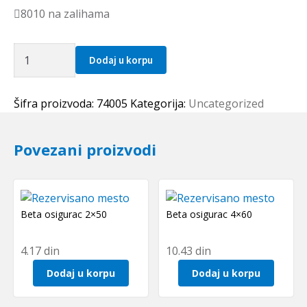
8010 na zalihama
Seger
Dodaj u korpu
fi
5
(DIN
Šifra proizvoda:
74005
Kategorija:
Uncategorized
6799)
količina
Povezani proizvodi
Beta osigurac 2×50
Beta osigurac 4×60
4.17
din
10.43
din
Dodaj u korpu
Dodaj u korpu