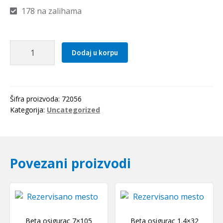
178 na zalihama
Seger
Dodaj u korpu
fi
56
(DIN
472)
Šifra proizvoda:
72056
s=2
Kategorija:
Uncategorized
količina
Povezani proizvodi
Beta osigurac 7×105
Beta osigurac 1.4×32