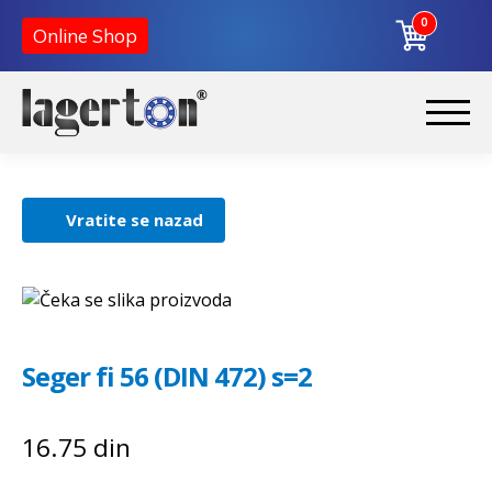
0
Online Shop
Korpa
Preskoči
Skoči
na
na
Početna
navigaciju
sadržaj
Vratite se nazad
O nama
Kontakt
Seger fi 56 (DIN 472) s=2
16.75
din