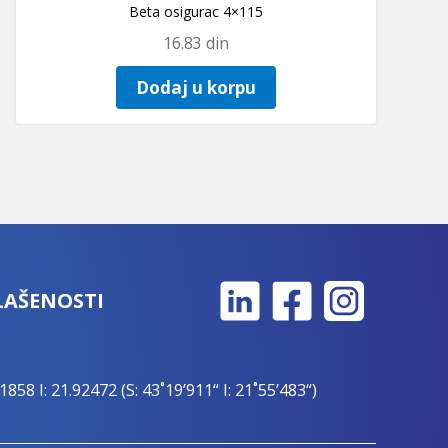
Beta osigurac 4×115
16.83
din
Dodaj u korpu
LAŠENOSTI
1858 I: 21.92472 (S: 43˚19’911“ I: 21˚55’483“)