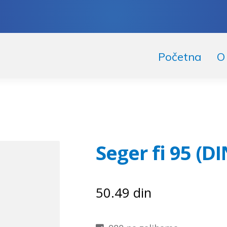
skoči
či
Početna
O
igaciju
ržaj
Seger fi 95 (DI
50.49
din