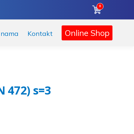
0
Korpa
Online Shop
 nama
Kontakt
N 472) s=3