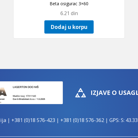
Beta osigurac 3×60
6.21
din
Dodaj u korpu
IZJAVE O USAG
ija |
+381 (0)18 576-423
|
+381 (0)18 576-362
| GPS: S: 43.33