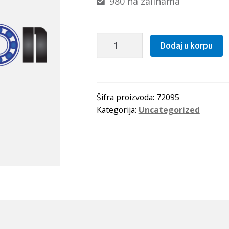
980 na zalihama
Seger
Dodaj u korpu
fi
95
(DIN
472)
Šifra proizvoda:
72095
Kategorija:
Uncategorized
s=3
količina