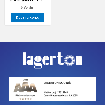
Beta osigurac-dupli 2×50
5.85
din
Dodaj u korpu