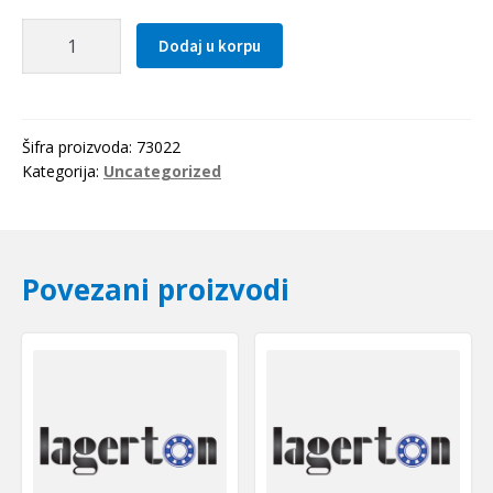
Seger
Dodaj u korpu
SP
22
(DIN
5417)
Šifra proizvoda:
73022
količina
Kategorija:
Uncategorized
Povezani proizvodi