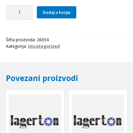
Semering
Dodaj u korpu
125x143x13
GP
Gufero
količina
Šifra proizvoda:
26054
Kategorija:
Uncategorized
Povezani proizvodi