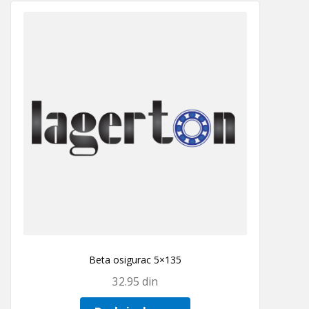
Beta osigurac 5×135
32.95
din