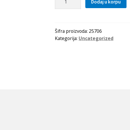
Dodaj u korpu
80x110x13
GP
Gufero
količina
Šifra proizvoda:
25706
Kategorija:
Uncategorized