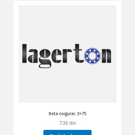
Beta osigurac 3×75
7.36
din