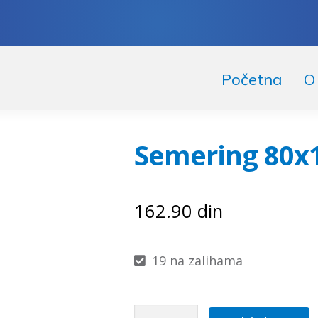
skoči
či
Početna
O
igaciju
ržaj
Semering 80x
162.90
din
19 na zalihama
Semering