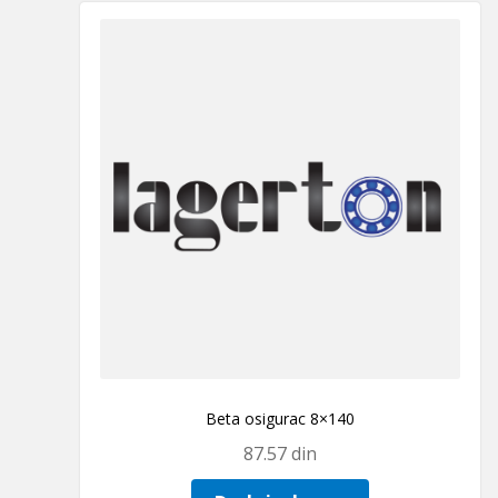
Beta osigurac 8×140
87.57
din