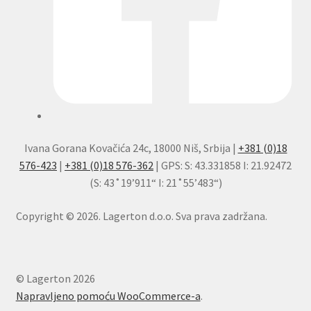
Ivana Gorana Kovačića 24c, 18000 Niš, Srbija |
+381 (0)18
576-423
|
+381 (0)18 576-362
| GPS: S: 43.331858 I: 21.92472
(S: 43˚19’911“ I: 21˚55’483“)
Copyright © 2026. Lagerton d.o.o. Sva prava zadržana.
© Lagerton 2026
Napravljeno pomoću WooCommerce-a
.