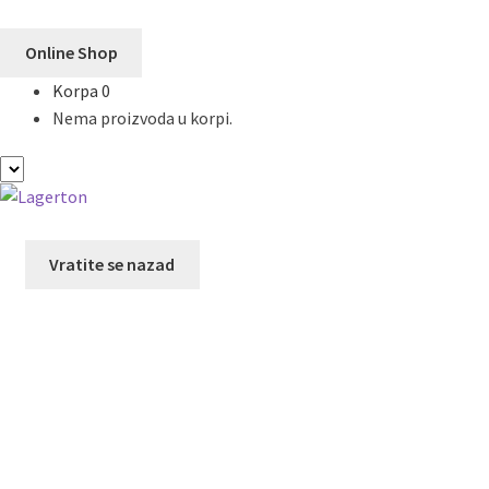
Online Shop
Korpa
0
Nema proizvoda u korpi.
Preskoči
Skoči
na
na
navigaciju
sadržaj
Vratite se nazad