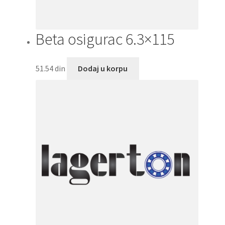
Beta osigurac 6.3×115
51.54
din
Dodaj u korpu