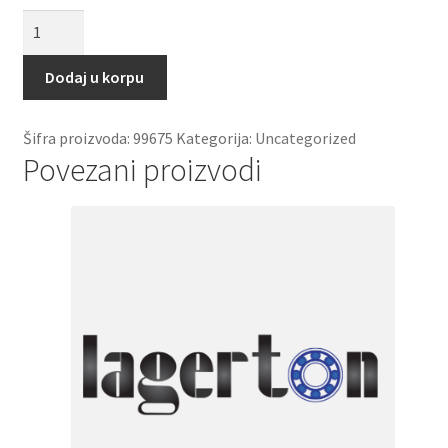
Zupcanik
m=3,
z=40
Dodaj u korpu
količina
Šifra proizvoda:
99675
Kategorija:
Uncategorized
Povezani proizvodi