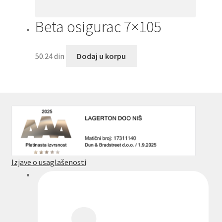
Beta osigurac 7×105
50.24
din
Dodaj u korpu
Izjave o usaglašenosti