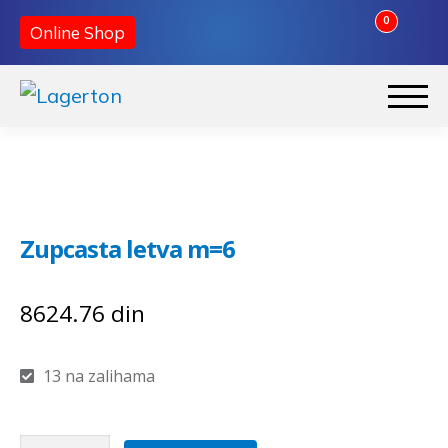
0
Online Shop
Preskoči
Skoči
na
na
Početna
navigaciju
sadržaj
O nama
Zupcasta letva m=6
Kontakt
8624.76
din
13 na zalihama
Zupcasta