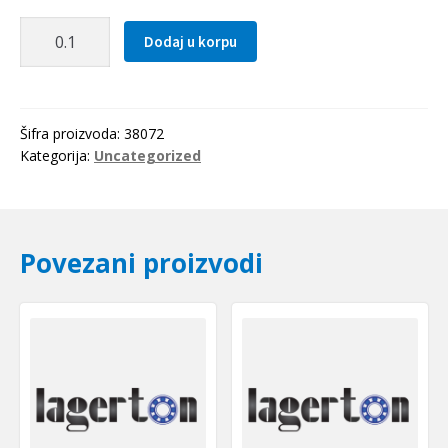
Zupcasti
Dodaj u korpu
kais
3M
0495
Optibelt
Šifra proizvoda:
38072
količina
Kategorija:
Uncategorized
Povezani proizvodi