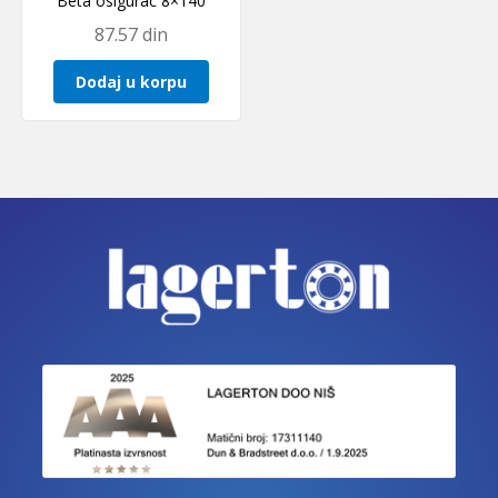
Beta osigurac 8×140
87.57
din
Dodaj u korpu