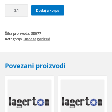
Zupcasti
Dodaj u korpu
kais
3M
0525
Optibelt
Šifra proizvoda:
38077
količina
Kategorija:
Uncategorized
Povezani proizvodi