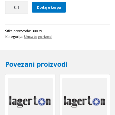
Zupcasti
Dodaj u korpu
kais
3M
0537
Optibelt
Šifra proizvoda:
38079
količina
Kategorija:
Uncategorized
Povezani proizvodi