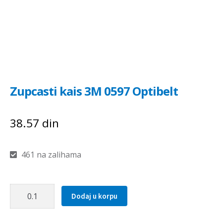
Zupcasti kais 3M 0597 Optibelt
38.57
din
461 na zalihama
Zupcasti
Dodaj u korpu
kais
3M