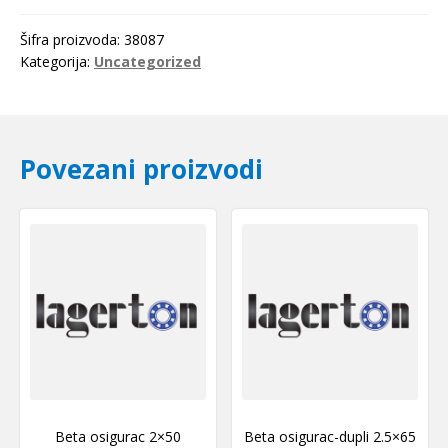
0597
Optibelt
Šifra proizvoda:
38087
količina
Kategorija:
Uncategorized
Povezani proizvodi
Beta osigurac 2×50
Beta osigurac-dupli 2.5×65