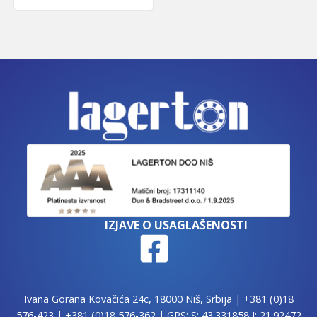
IZJAVE O USAGLAŠENOSTI
Ivana Gorana Kovačića 24c, 18000 Niš, Srbija |
+381 (0)18
576-423
|
+381 (0)18 576-362
| GPS: S: 43.331858 I: 21.92472