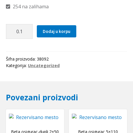
254 na zalihama
Zupcasti
Dodaj u korpu
kais
3M
0633
Optibelt
Šifra proizvoda:
38092
količina
Kategorija:
Uncategorized
Povezani proizvodi
Beta osigurac-dupli 2×50
Beta osigurac 5×110