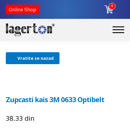
0
Online Shop
Korpa
Preskoči
Skoči
na
na
Početna
navigaciju
sadržaj
Vratite se nazad
O nama
Kontakt
Zupcasti kais 3M 0633 Optibelt
38.33
din