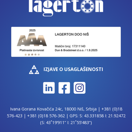
IZJAVE O USAGLAŠENOSTI
Ivana Gorana Kovačića 24c, 18000 Niš, Srbija |
+381 (0)18
576-423
|
+381 (0)18 576-362
| GPS: S: 43.331858 I: 21.92472
(S: 43˚19’911“ I: 21˚55’483“)