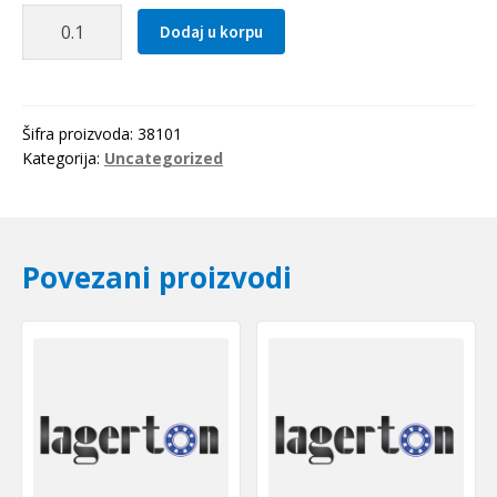
Zupcasti
Dodaj u korpu
kais
3M
0804
Optibelt
Šifra proizvoda:
38101
količina
Kategorija:
Uncategorized
Povezani proizvodi