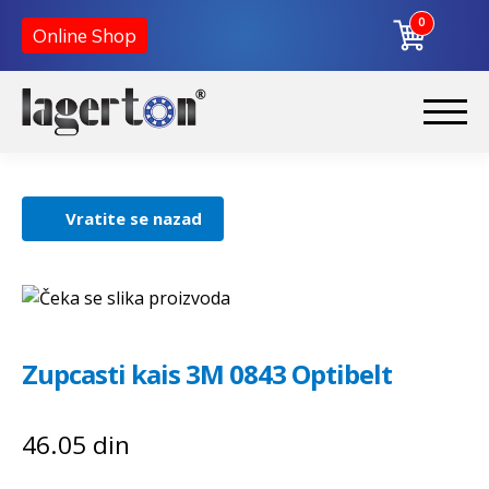
0
Online Shop
Korpa
Preskoči
Skoči
na
na
Početna
navigaciju
sadržaj
Vratite se nazad
O nama
Kontakt
Zupcasti kais 3M 0843 Optibelt
46.05
din