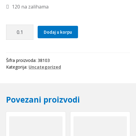
120 na zalihama
Zupcasti
Dodaj u korpu
kais
3M
0843
Optibelt
Šifra proizvoda:
38103
količina
Kategorija:
Uncategorized
Povezani proizvodi