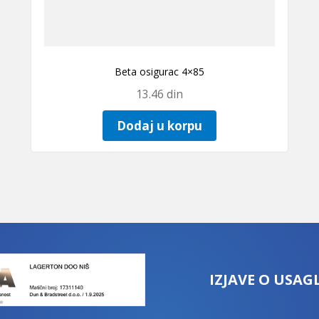
Beta osigurac 4×85
13.46
din
Dodaj u korpu
IZJAVE O USAG