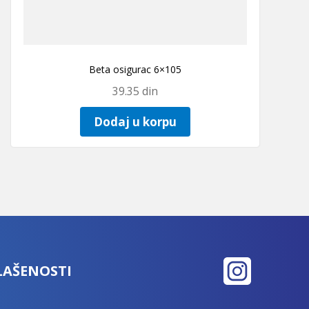
Beta osigurac 6×105
39.35
din
Dodaj u korpu
LAŠENOSTI