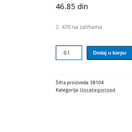
46.85
din
470 na zalihama
Zupcasti
Dodaj u korpu
kais
3M
0882
Optibelt
Šifra proizvoda:
38104
Kategorija:
Uncategorized
količina