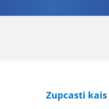
skoči
či
igaciju
ržaj
Zupcasti kais