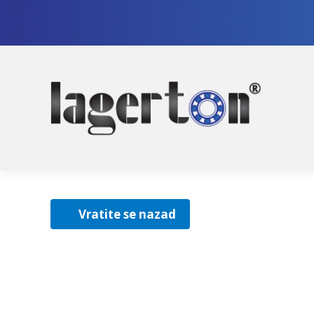
Pre
Sko
na
na
nav
sad
Vratite se nazad