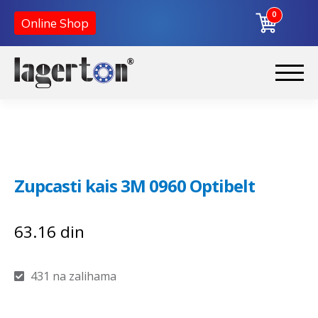
0
Online Shop
Preskoči
Skoči
na
na
Početna
navigaciju
sadržaj
O nama
Zupcasti kais 3M 0960 Optibelt
Kontakt
63.16
din
431 na zalihama