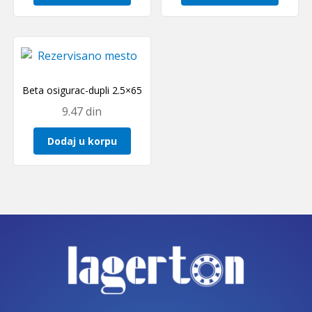
Beta osigurac-dupli 2.5×65
9.47
din
Dodaj u korpu