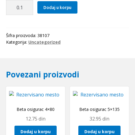
Zupcasti
Dodaj u korpu
kais
3M
0960
Optibelt
Šifra proizvoda:
38107
količina
Kategorija:
Uncategorized
Povezani proizvodi
Beta osigurac 4×80
Beta osigurac 5×135
12.75
din
32.95
din
Dodaj u korpu
Dodaj u korpu