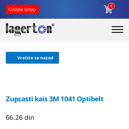
0
Online Shop
Korpa
Preskoči
Skoči
na
na
Početna
navigaciju
sadržaj
Vratite se nazad
O nama
Kontakt
Zupcasti kais 3M 1041 Optibelt
66.26
din