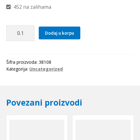
452 na zalihama
Zupcasti
Dodaj u korpu
kais
3M
1041
Optibelt
Šifra proizvoda:
38108
količina
Kategorija:
Uncategorized
Povezani proizvodi