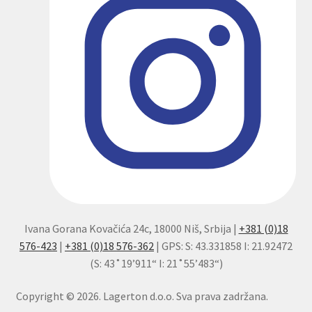
Ivana Gorana Kovačića 24c, 18000 Niš, Srbija |
+381 (0)18
576-423
|
+381 (0)18 576-362
| GPS: S: 43.331858 I: 21.92472
(S: 43˚19’911“ I: 21˚55’483“)
Copyright © 2026. Lagerton d.o.o. Sva prava zadržana.