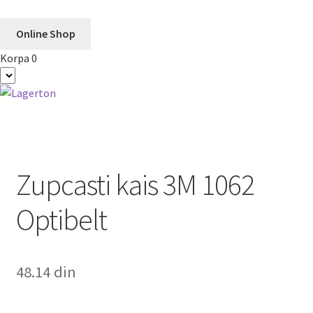
Online Shop
Korpa
0
Preskoči
Skoči
na
na
navigaciju
sadržaj
Zupcasti kais 3M 1062
Optibelt
48.14
din