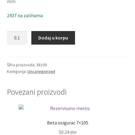
mm
2437 na zalihama
Zupcasti
Dodaj u korpu
kais
3M
1062
Optibelt
Šifra proizvoda:
38109
Kategorija:
Uncategorized
količina
Povezani proizvodi
Beta osigurac 7×105
50.24
din