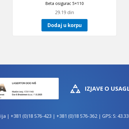
Beta osigurac 5×110
29.19
din
Dodaj u korpu
IZJAVE O USAG
ija |
+381 (0)18 576-423
|
+381 (0)18 576-362
| GPS: S: 43.33