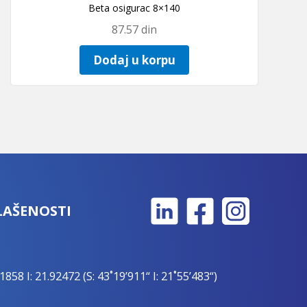
Beta osigurac 8×140
87.57
din
Dodaj u korpu
LAŠENOSTI
1858 I: 21.92472 (S: 43˚19’911“ I: 21˚55’483“)