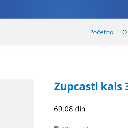
skoči
či
Početna
O
igaciju
ržaj
Zupcasti kais 
69.08
din