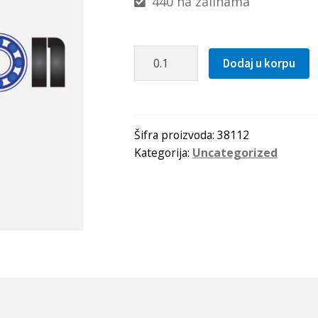
440 na zalihama
Zupcasti
Dodaj u korpu
kais
3M
1125
Optibelt
Šifra proizvoda:
38112
Kategorija:
Uncategorized
količina