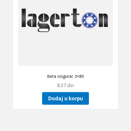
Beta osigurac 3×80
8.37
din
Dodaj u korpu