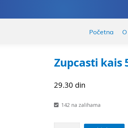
skoči
či
Početna
O
igaciju
ržaj
Zupcasti kais 
29.30
din
142 na zalihama
Zupcasti