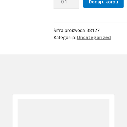
Dodaj u korpu
kais
5M
0270
Optibelt
Šifra proizvoda:
38127
Kategorija:
Uncategorized
količina