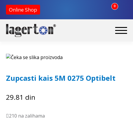
0
Online Shop
Preskoči
Skoči
na
na
Početna
navigaciju
sadržaj
O nama
Zupcasti kais 5M 0275 Optibelt
Kontakt
29.81
din
210 na zalihama