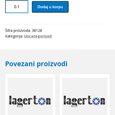
Zupcasti
Dodaj u korpu
kais
5M
0275
Optibelt
Šifra proizvoda:
38128
količina
Kategorija:
Uncategorized
Povezani proizvodi