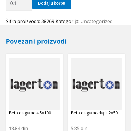
Dodaj u korpu
kais
8M
0896
Šifra proizvoda:
38269
Kategorija:
Uncategorized
Optibelt
količina
Povezani proizvodi
Beta osigurac 4.5×100
Beta osigurac-dupli 2×50
18.84
din
5.85
din