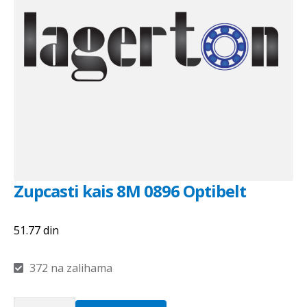
Zupcasti kais 8M 0896 Optibelt
51.77
din
372 na zalihama
Zupcasti