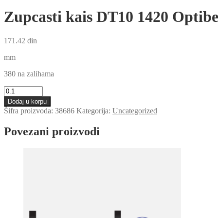
Zupcasti kais DT10 1420 Optibe
171.42
din
mm
380 na zalihama
Zupcasti
kais
Dodaj u korpu
DT10
Šifra proizvoda:
38686
Kategorija:
Uncategorized
1420
Optibelt
Povezani proizvodi
količina