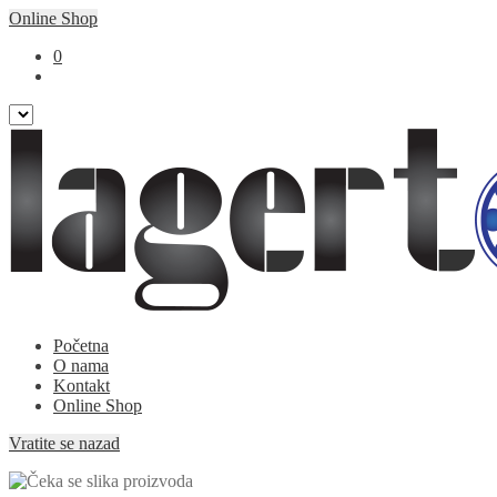
Online Shop
0
Preskoči
Skoči
Početna
na
na
O nama
navigaciju
sadržaj
Kontakt
Online Shop
Vratite se nazad