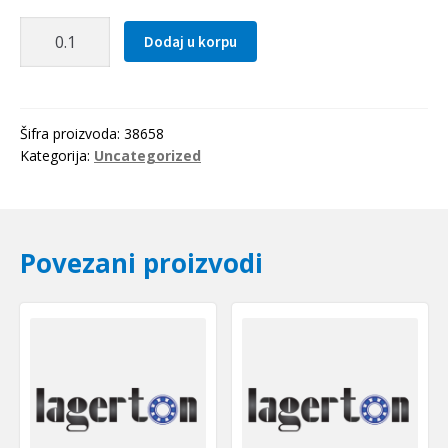
Zupcasti
Dodaj u korpu
kais
DT5
0800
Optibelt
Šifra proizvoda:
38658
količina
Kategorija:
Uncategorized
Povezani proizvodi