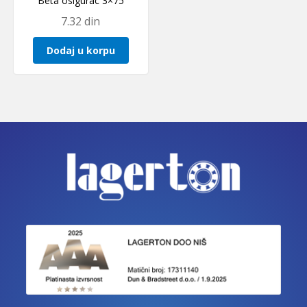
Beta osigurac 3×75
7.32
din
Dodaj u korpu