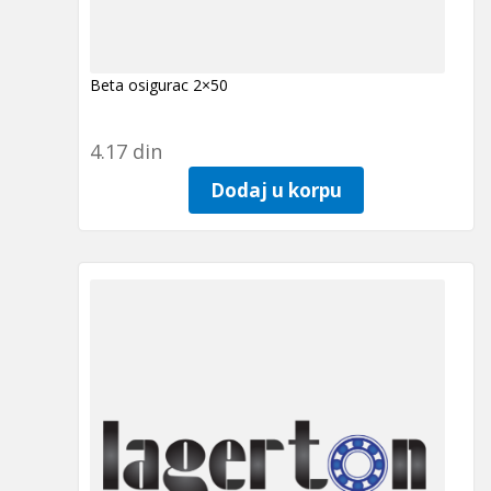
Beta osigurac 2×50
4.17
din
Dodaj u korpu