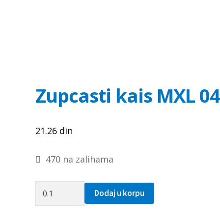
Zupcasti kais MXL 04
21.26
din
470 na zalihama
Zupcasti
Dodaj u korpu
kais
MXL