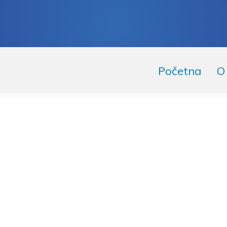
skoči
či
Početna
O
igaciju
ržaj