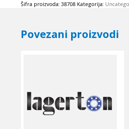
Šifra proizvoda:
38708
Kategorija:
Uncatego
0488
Optibelt
količina
Povezani proizvodi