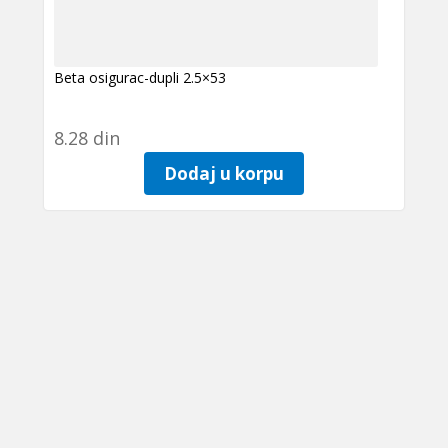
Beta osigurac-dupli 2.5×53
8.28
din
Dodaj u korpu