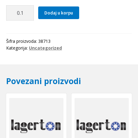
Zupcasti
Dodaj u korpu
kais
MXL
0576
Optibelt
Šifra proizvoda:
38713
količina
Kategorija:
Uncategorized
Povezani proizvodi