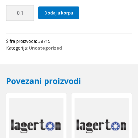
Zupcasti
Dodaj u korpu
kais
MXL
0608
Optibelt
Šifra proizvoda:
38715
količina
Kategorija:
Uncategorized
Povezani proizvodi