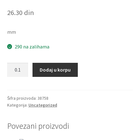
26.30
din
mm
290 na zalihama
Zupcasti
Dodaj u korpu
kais
MXL
1272
Optibelt
Šifra proizvoda:
38758
Kategorija:
Uncategorized
količina
Povezani proizvodi