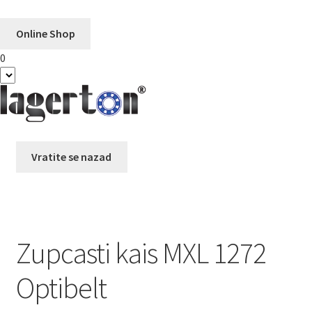
Online Shop
0
Preskoči
Skoči
na
na
navigaciju
sadržaj
Vratite se nazad
Zupcasti kais MXL 1272
Optibelt