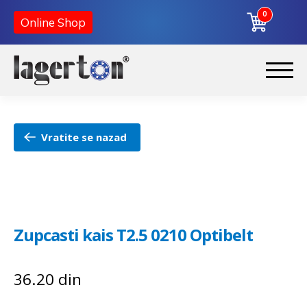
0
Online Shop
Preskoči
Skoči
na
na
Početna
navigaciju
sadržaj
Vratite se nazad
O nama
Kontakt
Zupcasti kais T2.5 0210 Optibelt
36.20
din