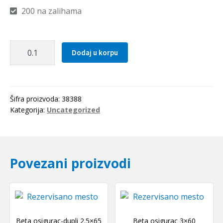
200 na zalihama
Zupcasti
Dodaj u korpu
kais
T2.5
0210
Optibelt
Šifra proizvoda:
38388
količina
Kategorija:
Uncategorized
Povezani proizvodi
Beta osigurac-dupli 2.5×65
Beta osigurac 3×60