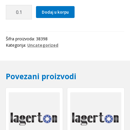
Zupcasti
Dodaj u korpu
kais
T2.5
0342.5
Optibelt
Šifra proizvoda:
38398
količina
Kategorija:
Uncategorized
Povezani proizvodi