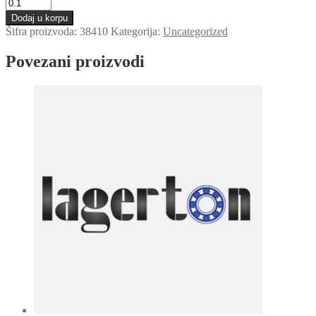
Zupcasti
kais
Dodaj u korpu
T5
Šifra proizvoda:
38410
Kategorija:
Uncategorized
0150
Optibelt
Povezani proizvodi
količina