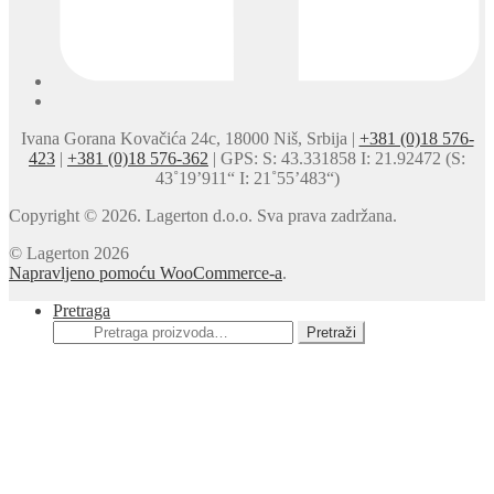
Ivana Gorana Kovačića 24c, 18000 Niš, Srbija |
+381 (0)18 576-
423
|
+381 (0)18 576-362
| GPS: S: 43.331858 I: 21.92472 (S:
43˚19’911“ I: 21˚55’483“)
Copyright © 2026. Lagerton d.o.o. Sva prava zadržana.
© Lagerton 2026
Napravljeno pomoću WooCommerce-a
.
Pretraga
Pretraga
Pretraži
za: