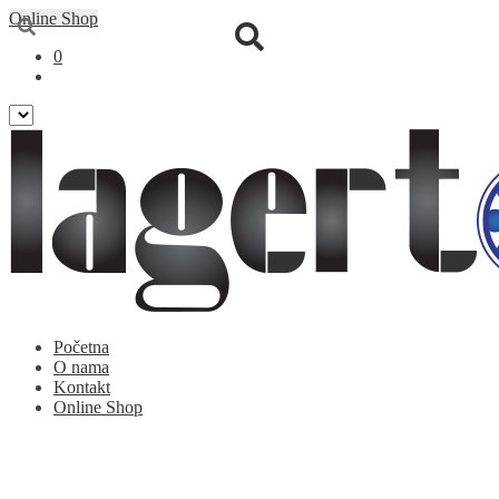
Online Shop
0
Preskoči
Skoči
Početna
na
na
O nama
navigaciju
sadržaj
Kontakt
Online Shop