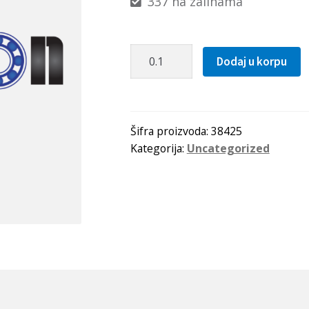
337 na zalihama
Zupcasti
Dodaj u korpu
kais
T5
0295
Optibelt
Šifra proizvoda:
38425
Kategorija:
Uncategorized
količina