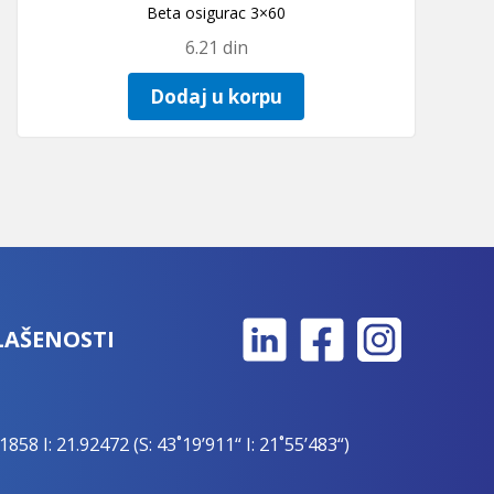
Beta osigurac 3×60
6.21
din
Dodaj u korpu
LAŠENOSTI
1858 I: 21.92472 (S: 43˚19’911“ I: 21˚55’483“)