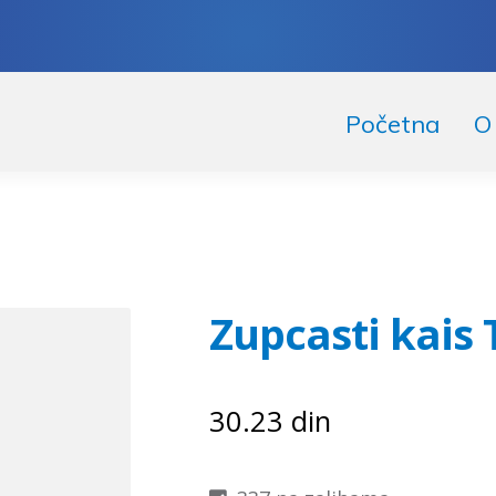
skoči
či
Početna
O
igaciju
ržaj
Zupcasti kais 
30.23
din