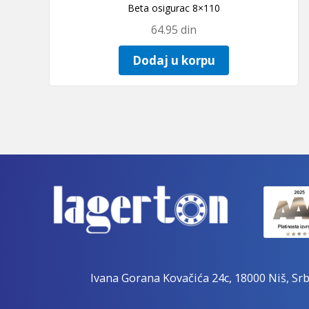
Beta osigurac 8×110
64.95
din
Dodaj u korpu
Ivana Gorana Kovačića 24c, 18000 Niš, Srb