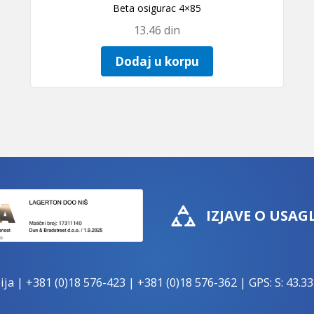
Beta osigurac 4×85
13.46
din
Dodaj u korpu
IZJAVE O USAG
ija |
+381 (0)18 576-423
|
+381 (0)18 576-362
| GPS: S: 43.33